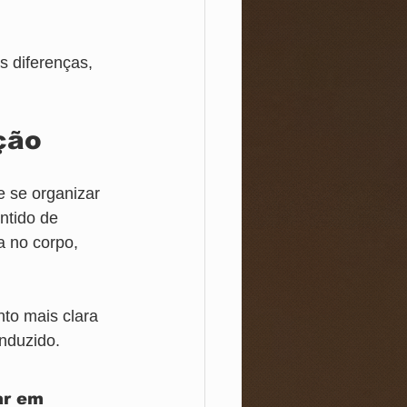
s diferenças, 
ção
 se organizar 
ntido de 
a no corpo, 
to mais clara 
onduzido.
ar em 