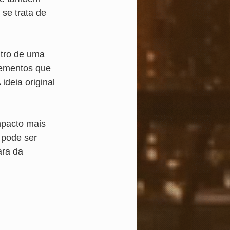
se trata de 
tro de uma 
lementos que 
deia original 
mpacto mais 
 pode ser 
ara da 