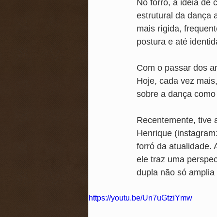
No forró, a ideia d
estrutural da dança 
mais rígida, frequen
postura e até identi
Com o passar dos an
Hoje, cada vez mais
sobre a dança como 
Recentemente, tive 
Henrique (instagram
forró da atualidade
ele traz uma perspec
dupla não só amplia
https://youtu.be/Un7uGtziYmw