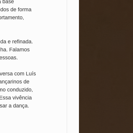
a base 
idos de forma 
ortamento, 
a e refinada. 
lha. Falamos 
pessoas.
versa com Luís 
ançarinos de 
mo conduzido, 
 Essa vivência 
sar a dança.