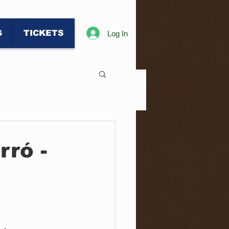
G
TICKETS
Log In
rró -