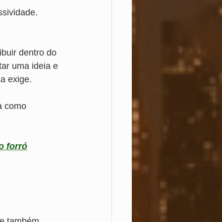
sividade. 
buir dentro do 
ar uma ideia e 
a exige.
a como 
o forró
 
de também 