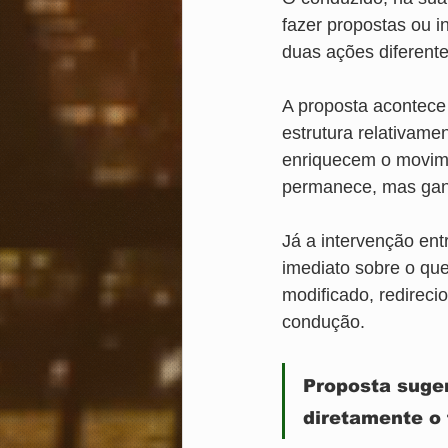
fazer propostas ou i
duas ações diferent
A proposta acontece
estrutura relativame
enriquecem o movimen
permanece, mas gan
Já a intervenção en
imediato sobre o qu
modificado, redireci
condução.
Proposta suger
diretamente o 