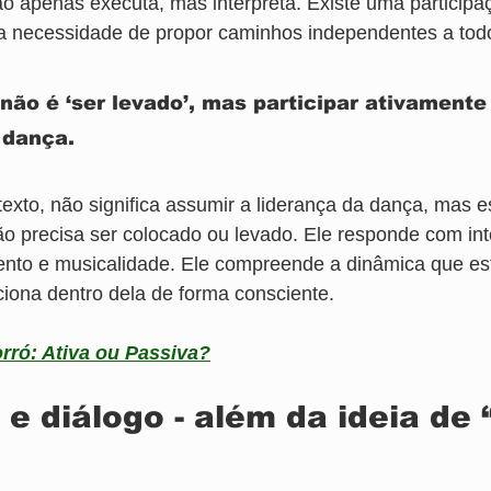
 apenas executa, mas interpreta. Existe uma participaç
 necessidade de propor caminhos independentes a to
não é ‘ser levado’, mas participar ativamente
 dança.
texto, não significa assumir a liderança da dança, mas e
o precisa ser colocado ou levado. Ele responde com int
nto e musicalidade. Ele compreende a dinâmica que es
ciona dentro dela de forma consciente.
ró: Ativa ou Passiva?
e diálogo - além da ideia de 