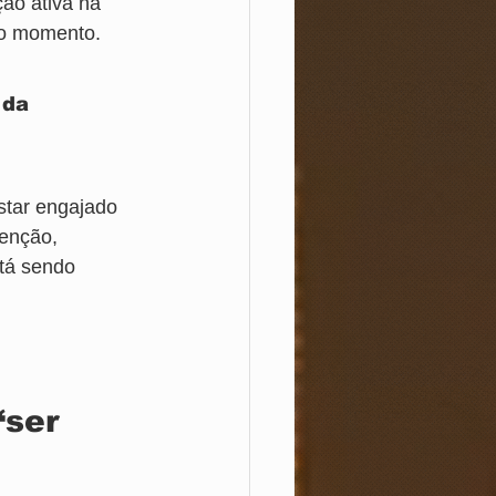
ão ativa na 
do momento.
 da 
star engajado 
enção, 
tá sendo 
“ser 