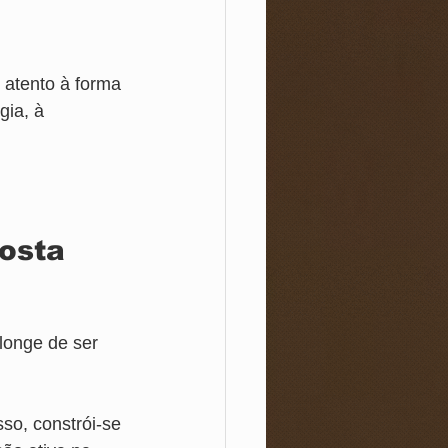
atento à forma 
ia, à 
osta 
longe de ser 
sso, constrói-se 