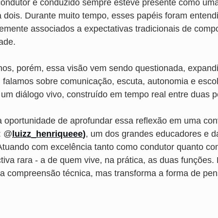
e condutor e conduzido sempre esteve presente como um
a dois. Durante muito tempo, esses papéis foram entend
temente associados a expectativas tradicionais de comp
dade.
os, porém, essa visão vem sendo questionada, expandid
, falamos sobre comunicação, escuta, autonomia e esco
um diálogo vivo, construído em tempo real entre duas 
a oportunidade de aprofundar essa reflexão em uma con
: @
luizz_henriqueee
)
, um dos grandes educadores e d
. Atuando com excelência tanto como condutor quanto co
tiva rara - a de quem vive, na prática, as duas funções.
 a compreensão técnica, mas transforma a forma de pen