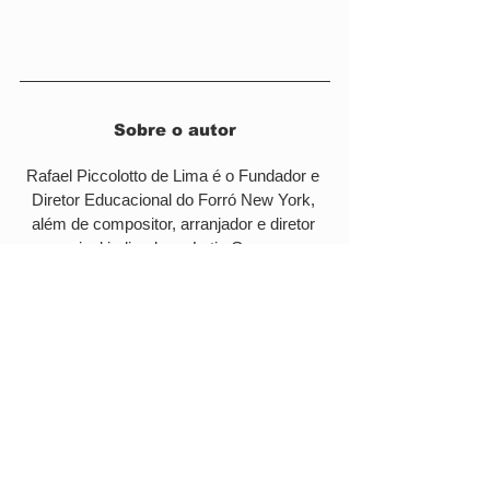
Sobre o autor
Rafael Piccolotto de Lima é o Fundador e 
Diretor Educacional do Forró New York, 
além de compositor, arranjador e diretor 
musical indicado ao Latin Grammy. 
Mais sobre seu trabalho pode ser 
encontrado aqui.