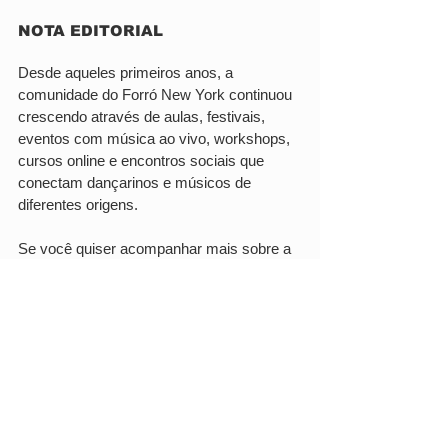
NOTA EDITORIAL
Desde aqueles primeiros anos, a 
comunidade do Forró New York continuou 
crescendo através de aulas, festivais, 
eventos com música ao vivo, workshops, 
cursos online e encontros sociais que 
conectam dançarinos e músicos de 
diferentes origens.
Se você quiser acompanhar mais sobre a 
comunidade de forró em Nova York, você 
pode se inscrever na nossa newsletter e 
explorar nossas atividades e eventos 
pelos links abaixo.
→ COMMUNITY HUB
→ NEWSLETTER
→ FORRÓ NEW YORK WEEKLY 
CLASSES