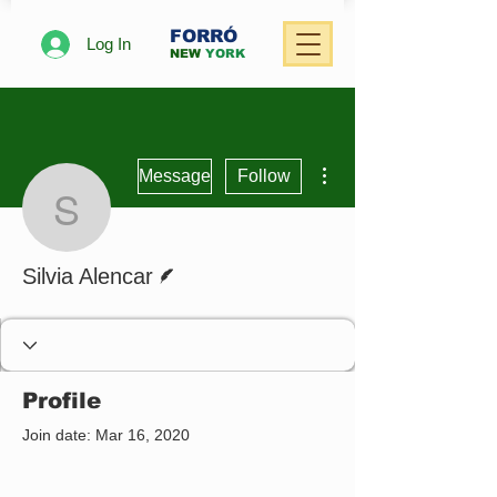
FORRÓ
Log In
NEW
YORK
More actions
Message
Follow
Silvia Alencar
Writer
Silvia Alencar
Profile
Join date: Mar 16, 2020